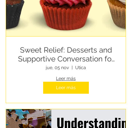
Sweet Relief: Desserts and
Supportive Conversation for
People Experiencing
jue, 05 nov
Utica
Homelessness
Leer más
Leer más