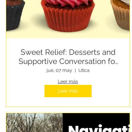
Sweet Relief: Desserts and
Supportive Conversation for
People Experiencing
jue, 07 may
Utica
Homelessness
Leer más
Leer más