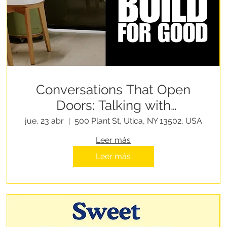
Conversations That Open
Doors: Talking with
Healthcare & Behavioral
jue, 23 abr
500 Plant St, Utica, NY 13502, USA
Health Providers
Leer más
Leer más