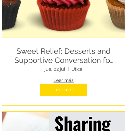
Sweet Relief: Desserts and
Supportive Conversation for
People Experiencing
jue, 02 jul
Utica
Homelessness
Leer más
Leer más