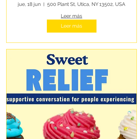
Homeless Service System
jue, 18 jun
500 Plant St, Utica, NY 13502, USA
Leer más
Leer más