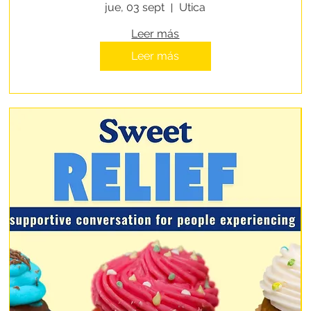
People Experiencing
jue, 03 sept
Utica
Homelessness
Leer más
Leer más