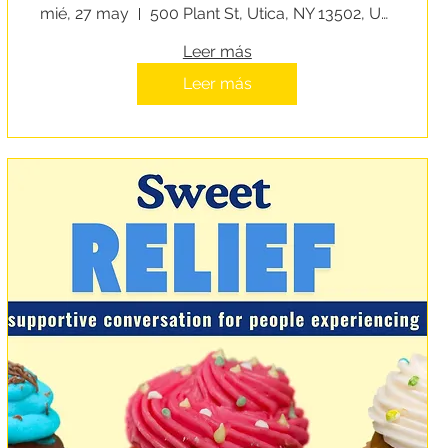
Change
mié, 27 may
500 Plant St, Utica, NY 13502, USA
Leer más
Leer más