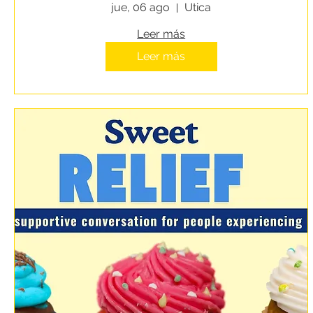
People Experiencing
jue, 06 ago
Utica
Homelessness
Leer más
Leer más