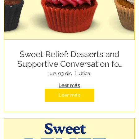
Sweet Relief: Desserts and
Supportive Conversation for
People Experiencing
jue, 03 dic
Utica
Homelessness
Leer más
Leer más