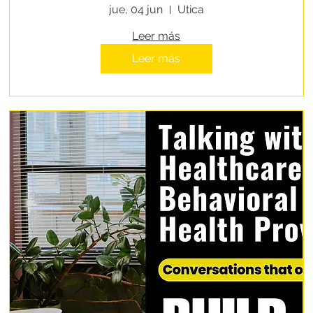
People Experiencing
jue, 04 jun
Utica
Homelessness
Leer más
Leer más