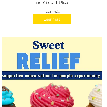
People Experiencing
jue, 01 oct
Utica
Homelessness
Leer más
Leer más