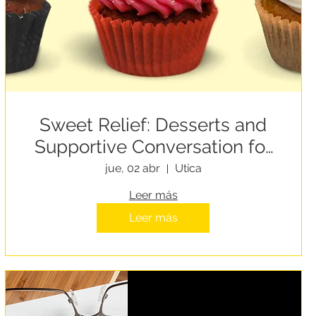
Sweet Relief: Desserts and
Supportive Conversation for
People Experiencing
jue, 02 abr
Utica
Homelessness
Leer más
Leer más